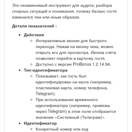
Это незаменимый инструмент для аудита, разбора
спорных ситуаций и понимания, почему баланс гостя
изменился тем или иным образом.
Детали показателей :
Действия
Интерактивные иконки для быстрого
перехода. Нажав на иконку чека, можно
открыть его для просмотра. Иконка счёта
позволяет перейти в карточку гостя.
Доступно с версии ProBonus 1.2.14.94.
Тип идентификатора
Показывает, как гость был
идентифицирован на кассе (например,
пластиковая карта, номер телефона,
Telegram).
При использовании временного
идентификатора (например, привязка
через Telegram) в этом поле отобразится
значение «Системный (Телеграм)».
Идентификатор
Конкретный номер или код