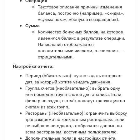
Операция
Текстовое описание причины изменения
баланса, построчно (например, «скидка»,
«сумма чека», «бонусов возвращено»).
Сумма
Количество бонусных баллов, на которое
изменился баланс в результате операции.
Начисления отображаются
положительными числами, а списания —
отрицательными.
Настройка отчёта:
Период (обязательно): нужно задать интервал
дат, за который хотите увидеть движения.
Группа счетов (необязательно): выбрать одну
или несколько групп счетов для анализа. Если
фильтр не задан, в отчёт попадут транзакции по
счетам из всех групп.
Рестораны (Необязательно): ограничить выборку
транзакциями по конкретным ресторанам. Если
не выбрано ни одного, отобразятся данные по
всем ресторанам, доступным пользователю.
Дополнительные поля: в настройках отчёта