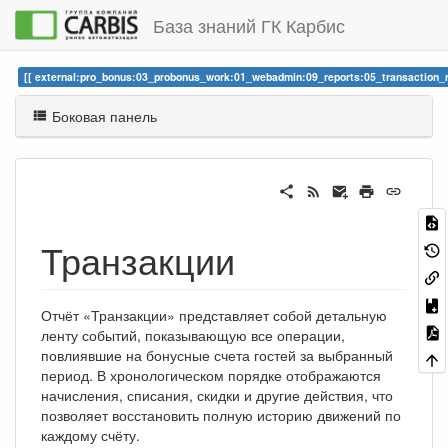
База знаний ГК Карбис
external:pro_bonus:03_probonus_work:01_webadmin:09_reports:05_transaction_r
Боковая панель
Транзакции
Отчёт «Транзакции» представляет собой детальную
ленту событий, показывающую все операции,
повлиявшие на бонусные счета гостей за выбранный
период. В хронологическом порядке отображаются
начисления, списания, скидки и другие действия, что
позволяет восстановить полную историю движений по
каждому счёту.