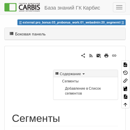
База знаний ГК Карбис
external:pro_bonus:03_probonus_work:01_webadmin:20_segmemti
Боковая панель
Содержание
Сегменты
Добавление в Список
сегментов
Сегменты